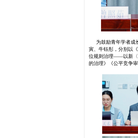
为鼓励
青年
学者
成
寅
、
牛钰彤
，分别以
《
位规则治理——以新〈
的治理
》《
公平竞争审