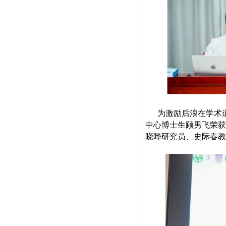
为
激励后浪在学术
中心博士生顾男飞荣获
晓晔研究员、史际春教