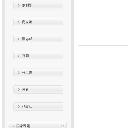
侯利阳
尚立娜
潘志成
符颍
张卫东
仲春
张占江
国家课题