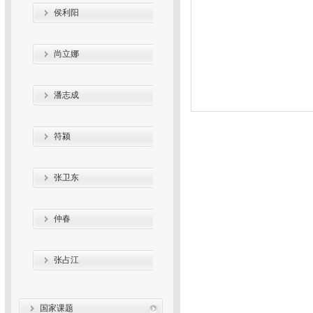
侯利阳
尚立娜
潘志成
符颍
张卫东
仲春
张占江
国家课题