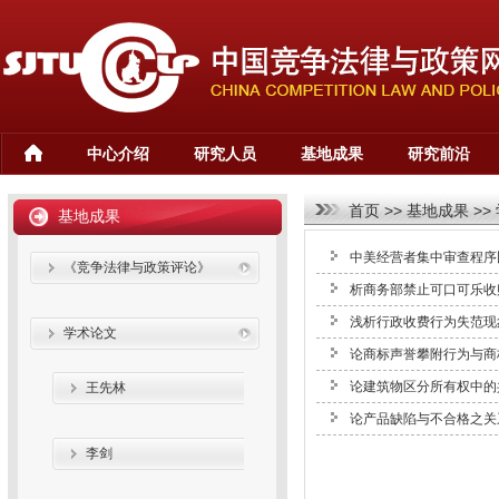
中心介绍
研究人员
基地成果
研究前沿
首页
>>
基地成果
>>
基地成果
中美经营者集中审查程序
《竞争法律与政策评论》
析商务部禁止可口可乐收
浅析行政收费行为失范现
学术论文
论商标声誉攀附行为与商
论建筑物区分所有权中的
王先林
论产品缺陷与不合格之关
李剑