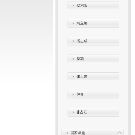
侯利阳
尚立娜
潘志成
符颍
张卫东
仲春
张占江
国家课题