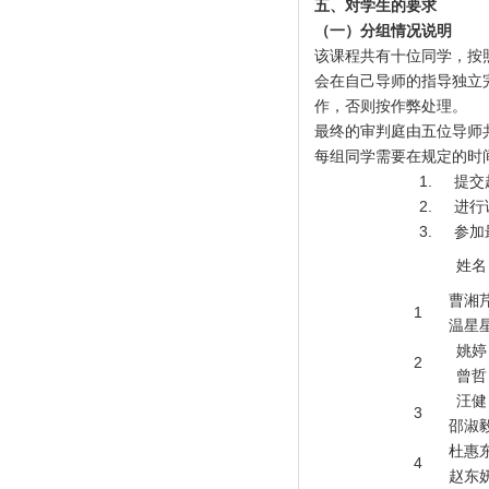
五、对学生的要求
（一）分组情况说明
该课程共有十位同学，按
会在自己导师的指导独立
作，否则按作弊处理。
最终的审判庭由五位导师
每组同学需要在规定的时
1. 提
2. 进
3. 参
姓名
曹湘
1
温星
姚婷
2
曾哲
汪健
3
邵淑
杜惠
4
赵东