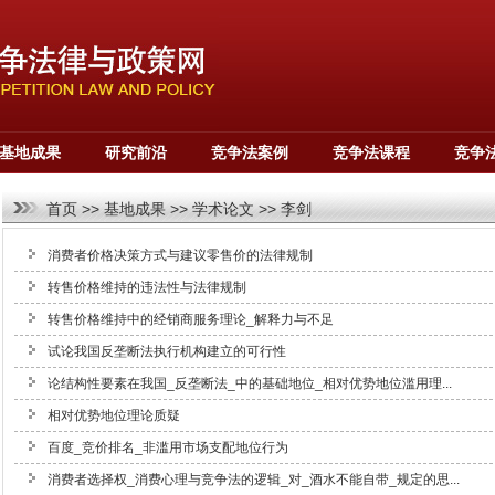
基地成果
研究前沿
竞争法案例
竞争法课程
竞争
首页
>>
基地成果
>>
学术论文
>>
李剑
消费者价格决策方式与建议零售价的法律规制
转售价格维持的违法性与法律规制
转售价格维持中的经销商服务理论_解释力与不足
试论我国反垄断法执行机构建立的可行性
论结构性要素在我国_反垄断法_中的基础地位_相对优势地位滥用理...
相对优势地位理论质疑
百度_竞价排名_非滥用市场支配地位行为
消费者选择权_消费心理与竞争法的逻辑_对_酒水不能自带_规定的思...