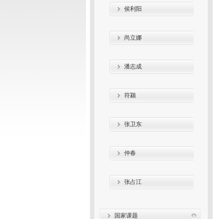
侯利阳
尚立娜
潘志成
符颍
张卫东
仲春
张占江
国家课题