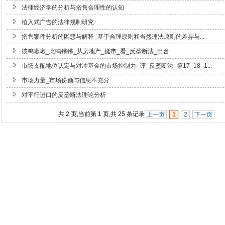
法律经济学的分析与搭售合理性的认知
植入式广告的法律规制研究
搭售案件分析的困惑与解释_基于合理原则和当然违法原则的差异与...
彼鸣啾啾_此鸣锵锵_从房地产_挺市_看_反垄断法_出台
市场支配地位认定与对冲基金的市场控制力_评_反垄断法_第17_18_1...
市场力量_市场份额与信息不充分
对平行进口的反垄断法理论分析
共 2 页,当前第 1 页,共 25 条记录
上一页
1
2
下一页